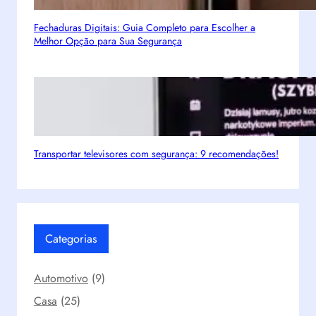
e
r
Fechaduras Digitais: Guia Completo para Escolher a
c
Melhor Opção para Sua Segurança
o
r
r
e
t
a
m
Transportar televisores com segurança: 9 recomendações!
e
n
t
e
!
Categorias
Automotivo
(9)
Casa
(25)