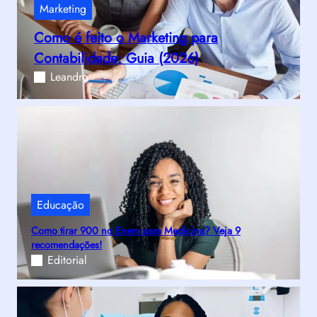
Marketing
Como é feito o Marketing para
Contabilidade: Guia (2026)
Leandro
Educação
Como tirar 900 no Enem para Medicina? Veja 9
recomendações!
Editorial