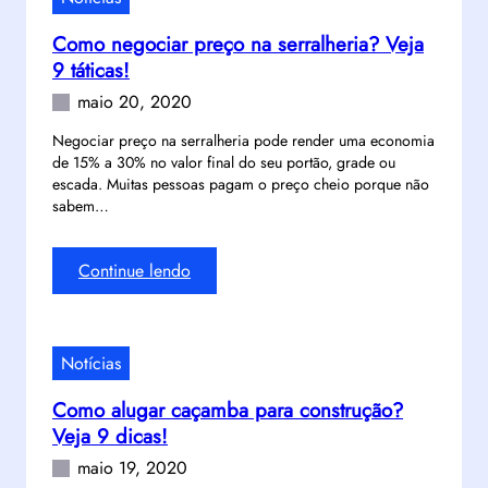
o
e
a
e
a
a
e
Como negociar preço na serralheria? Veja
c
u
t
n
9 táticas!
o
t
e
t
m
maio 20, 2020
o
n
r
e
m
ç
e
Negociar preço na serralheria pode render uma economia
n
a
ã
g
de 15% a 30% no valor final do seu portão, grade ou
d
t
o
escada. Muitas pessoas pagam o preço cheio porque não
a
a
i
?
sabem…
d
ç
z
a
õ
a
s
:
Continue lendo
e
r
e
C
s
c
r
o
!
o
r
m
n
a
Notícias
o
t
l
n
e
Como alugar caçamba para construção?
h
e
ú
Veja 9 dicas!
e
g
d
r
maio 19, 2020
o
o
i