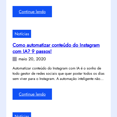
t
u
e
l
:
Continue lendo
s
o
C
t
q
o
a
u
m
d
Notícias
e
o
o
r
e
m
Como automatizar conteúdo do Instagram
e
v
é
com IA? 9 passos!
a
i
d
l
maio 20, 2020
t
i
m
a
c
Automatizar conteúdo do Instagram com IA é o sonho de
e
r
todo gestor de redes sociais que quer postar todos os dias
o
n
a
sem viver para o Instagram. A automação inteligente não…
?
t
t
V
e
r
e
:
Continue lendo
c
a
j
C
h
s
a
o
a
o
9
m
m
n
r
Notícias