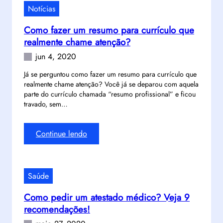
c
p
Notícias
ê
ã
j
o
Como fazer um resumo para currículo que
á
l
realmente chame atenção?
r
o
jun 4, 2020
e
g
p
í
Já se perguntou como fazer um resumo para currículo que
a
realmente chame atenção? Você já se deparou com aquela
s
r
parte do currículo chamada “resumo profissional” e ficou
t
o
travado, sem…
i
u
c
c
o
:
Continue lendo
o
?
C
m
V
o
o
e
m
D
Saúde
j
o
D
a
f
D
Como pedir um atestado médico? Veja 9
9
a
e
recomendações!
r
z
C
e