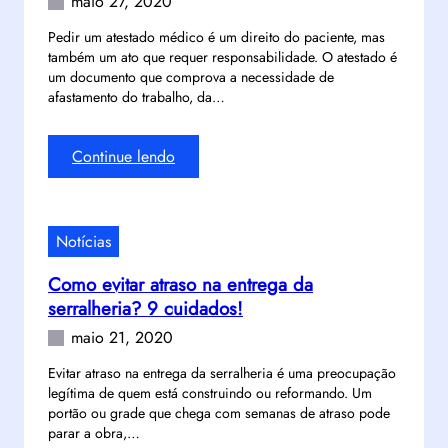
maio 27, 2020
e
E
c
r
P
Pedir um atestado médico é um direito do paciente, mas
o
u
também um ato que requer responsabilidade. O atestado é
a
m
m
um documento que comprova a necessidade de
p
e
r
afastamento do trabalho, da…
a
n
e
r
d
s
e
:
Continue lendo
a
u
c
C
ç
m
e
o
õ
o
m
m
e
p
Notícias
e
o
s
a
m
p
!
r
Como evitar atraso na entrega da
t
e
a
serralheria? 9 cuidados!
u
d
c
d
maio 21, 2020
i
u
o
r
r
Evitar atraso na entrega da serralheria é uma preocupação
?
u
legítima de quem está construindo ou reformando. Um
r
m
portão ou grade que chega com semanas de atraso pode
í
a
parar a obra,…
c