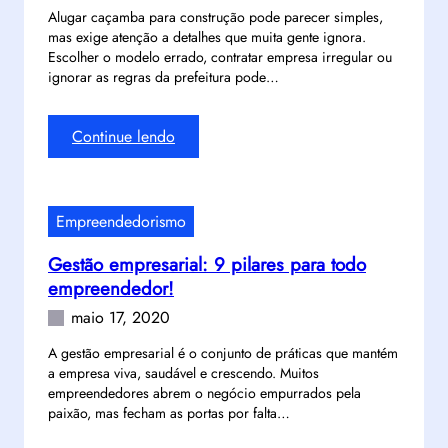
c
d
Alugar caçamba para construção pode parecer simples,
a
i
mas exige atenção a detalhes que muita gente ignora.
o
?
a
Escolher o modelo errado, contratar empresa irregular ou
I
9
r
ignorar as regras da prefeitura pode…
n
c
p
s
u
r
t
:
Continue lendo
i
e
a
C
d
ç
g
o
a
o
r
m
d
n
Empreendedorismo
a
o
o
a
m
a
s
s
Gestão empresarial: 9 pilares para todo
c
l
!
e
empreendedor!
o
u
r
m
maio 17, 2020
g
r
I
a
a
A gestão empresarial é o conjunto de práticas que mantém
A
r
a empresa viva, saudável e crescendo. Muitos
l
?
c
empreendedores abrem o negócio empurrados pela
h
9
a
paixão, mas fecham as portas por falta…
e
p
ç
r