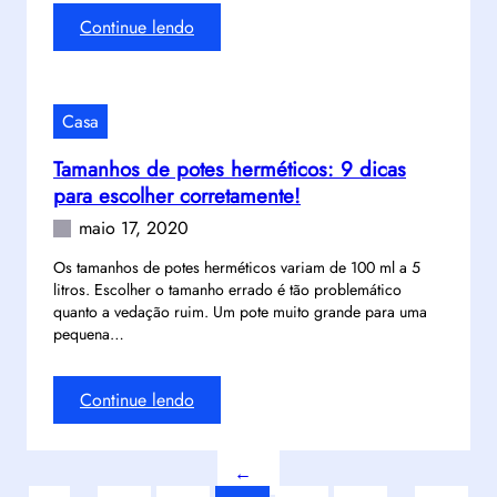
a
a
i
:
Continue lendo
s
m
a
G
s
b
?
e
o
a
V
s
s
p
Casa
e
t
!
a
j
ã
r
Tamanhos de potes herméticos: 9 dicas
a
o
a
para escolher corretamente!
9
e
c
t
maio 17, 2020
m
o
á
p
n
Os tamanhos de potes herméticos variam de 100 ml a 5
t
r
litros. Escolher o tamanho errado é tão problemático
s
i
e
quanto a vedação ruim. Um pote muito grande para uma
t
c
s
pequena…
r
a
a
u
s
r
ç
:
Continue lendo
!
i
ã
T
a
o
a
l
?
←
m
:
V