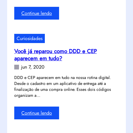
:
Continue lendo
C
o
m
Curiosidades
o
e
Você já reparou como DDD e CEP
s
aparecem em tudo?
c
jun 7, 2020
o
l
DDD e CEP aparecem em tudo na nossa rotina digital.
h
Desde o cadastro em um aplicativo de entrega até a
e
finalização de uma compra online. Esses dois códigos
r
organizam a…
u
m
:
Continue lendo
g
V
a
o
l