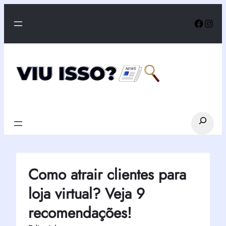
Pular
Faceb
Inst
para
o
conteúdo
Search
Como atrair clientes para
loja virtual? Veja 9
recomendações!