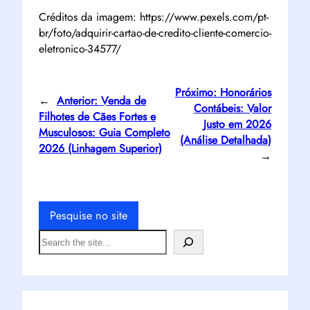
Créditos da imagem: https://www.pexels.com/pt-
br/foto/adquirir-cartao-de-credito-cliente-comercio-
eletronico-34577/
Próximo:
Honorários
←
Anterior:
Venda de
Contábeis: Valor
Filhotes de Cães Fortes e
Justo em 2026
Musculosos: Guia Completo
(Análise Detalhada)
2026 (Linhagem Superior)
→
Pesquise no site
S
e
a
r
c