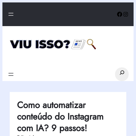
Pular
Faceb
Inst
para
o
conteúdo
Search
Como automatizar
conteúdo do Instagram
com IA? 9 passos!