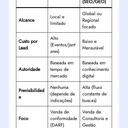
(SEO/GEO)
Global ou
Local e
Alcance
Regional
limitado
focado
Alto
Custo por
Baixo e
(Eventos/Jant
Lead
Mensurável
ares)
Baseada em
Baseada em
Autoridade
tempo de
conhecimento
mercado
digital
Nenhuma
Alta (fluxo
Previsibilidad
(depende de
constante de
e
indicações)
buscas)
Venda de
Venda de
Foco
conformidade
Consultoria e
(DARF)
Gestão