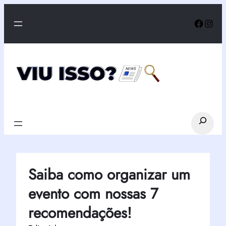
Pular
Faceb
Inst
para
o
conteúdo
Search
Saiba como organizar um
evento com nossas 7
recomendações!