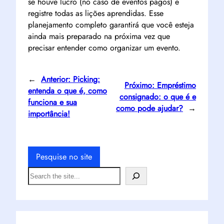
se houve lucro (no caso de eventos pagos) e
registre todas as lições aprendidas. Esse
planejamento completo garantirá que você esteja
ainda mais preparado na próxima vez que
precisar entender como organizar um evento.
←
Anterior:
Picking:
Próximo:
Empréstimo
entenda o que é, como
consignado: o que é e
funciona e sua
como pode ajudar?
→
importância!
Pesquise no site
S
e
a
r
c