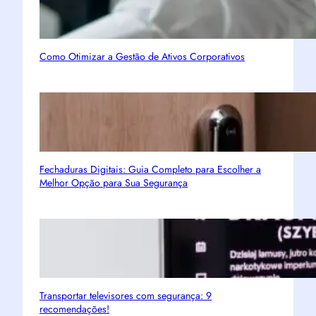
Como Otimizar a Gestão de Ativos Corporativos
Fechaduras Digitais: Guia Completo para Escolher a
Melhor Opção para Sua Segurança
Transportar televisores com segurança: 9
recomendações!