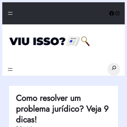
Pular
Faceb
Inst
para
o
conteúdo
Search
Como resolver um
problema jurídico? Veja 9
dicas!