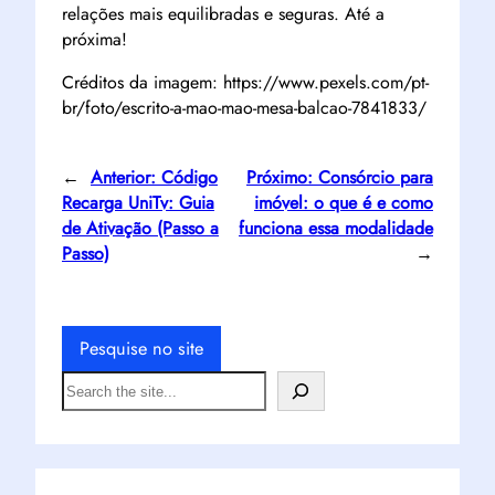
relações mais equilibradas e seguras. Até a
próxima!
Créditos da imagem: https://www.pexels.com/pt-
br/foto/escrito-a-mao-mao-mesa-balcao-7841833/
←
Anterior:
Código
Próximo:
Consórcio para
Recarga UniTv: Guia
imóvel: o que é e como
de Ativação (Passo a
funciona essa modalidade
Passo)
→
Pesquise no site
S
e
a
r
c