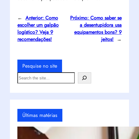
←
Anterior:
Como
Próximo:
Como saber se
escolher um galpão
a desentupidora usa
logístico? Veja 9
equipamentos bons? 9
recomendações!
jeitos!
→
Pesquise no site
S
e
a
r
c
h
Últimas matérias