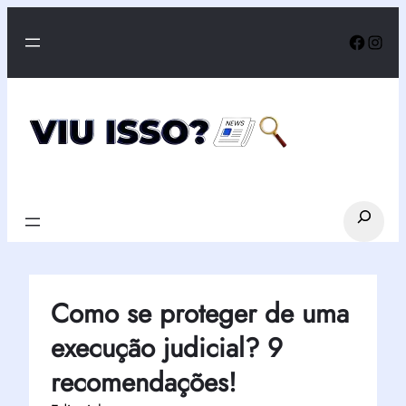
Pular
Faceb
Inst
para
o
conteúdo
Search
Como se proteger de uma
execução judicial? 9
recomendações!