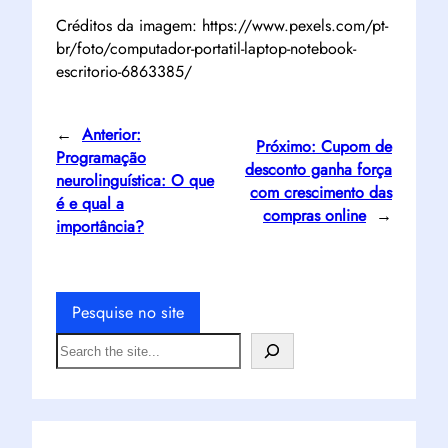
Créditos da imagem: https://www.pexels.com/pt-
br/foto/computador-portatil-laptop-notebook-
escritorio-6863385/
←
Anterior:
Próximo:
Cupom de
Programação
desconto ganha força
neurolinguística: O que
com crescimento das
é e qual a
compras online
→
importância?
Pesquise no site
S
e
a
r
c