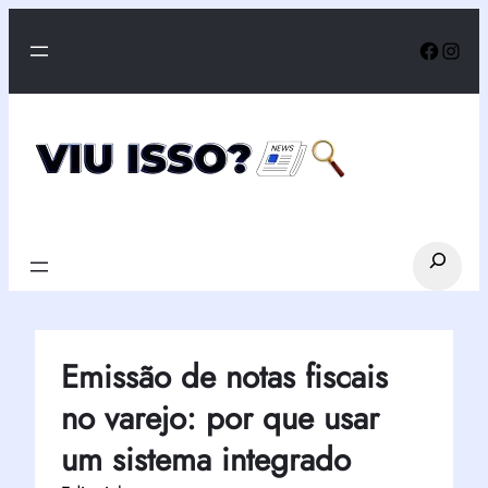
Pular
Faceb
Inst
para
o
conteúdo
Search
Emissão de notas fiscais
no varejo: por que usar
um sistema integrado