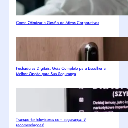
Como Otimizar a Gestão de Ativos Corporativos
Fechaduras Digitais: Guia Completo para Escolher a
Melhor Opção para Sua Segurança
Transportar televisores com segurança: 9
recomendações!