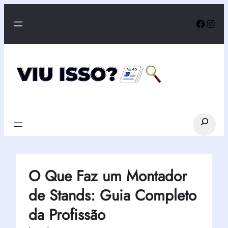
Pular
Faceb
Inst
para
o
conteúdo
Search
O Que Faz um Montador
de Stands: Guia Completo
da Profissão