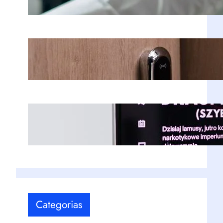
Fechaduras Digitais: Guia Completo
para Escolher a Melhor Opção para
Sua Segurança
Transportar televisores com
segurança: 9 recomendações!
Categorias