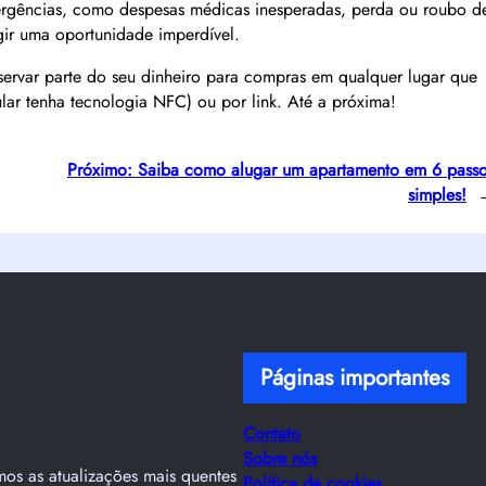
mergências, como despesas médicas inesperadas, perda ou roubo d
gir uma oportunidade imperdível.
servar parte do seu dinheiro para compras em qualquer lugar que
ar tenha tecnologia NFC) ou por link. Até a próxima!
Próximo:
Saiba como alugar um apartamento em 6 pass
simples!
Páginas importantes
Contato
Sobre nós
emos as atualizações mais quentes
Política de cookies