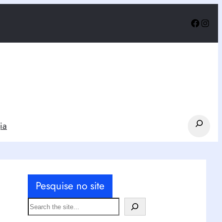
Faceb
Inst
Search
ia
Pesquise no site
S
e