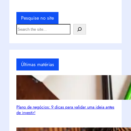
Pesquise no site
S
e
a
r
c
h
Últimas matérias
Plano de negócios: 9 dicas para validar uma ideia antes
de investir!