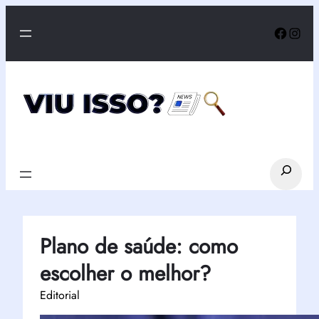
Pular
Faceb
Inst
para
o
conteúdo
Search
Plano de saúde: como
escolher o melhor?
Editorial