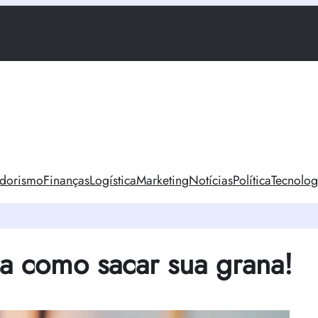
dorismo
Finanças
Logística
Marketing
Notícias
Política
Tecnolog
ba como sacar sua grana!