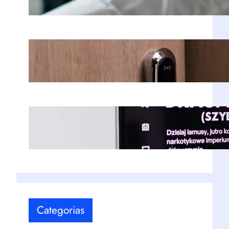
Fechaduras Digitais: Guia Completo
para Escolher a Melhor Opção para
Sua Segurança
Transportar televisores com
segurança: 9 recomendações!
Categorias