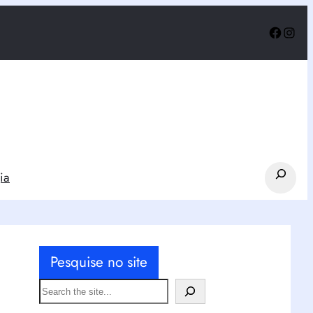
Faceb
Inst
Search
ia
Pesquise no site
S
e