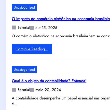
u
e
c
Uncategorized
m
a
:
l
O impacto do comércio eletrônico na economia brasileir
9
c
out 15, 2025
c
Editorial
o
u
m
O comércio eletrônico na economia brasileira tem se con
r
i
i
n
:
Continue Reading…
o
o
O
s
v
i
i
a
m
d
ç
Uncategorized
p
a
ã
a
d
o
Qual é o objeto da contabilidade? Entenda!
c
e
!
t
maio 20, 2024
s
Editorial
o
s
A contabilidade desempenha um papel essencial nas organi
d
o
é…
o
b