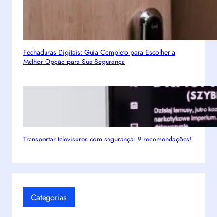
N
a
g
a
s
Fechaduras Digitais: Guia Completo para Escolher a
Melhor Opção para Sua Segurança
e
–
E
s
t
r
a
Transportar televisores com segurança: 9 recomendações!
t
é
g
i
a
Categorias
d
e