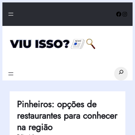
Pular
Faceb
Inst
para
o
conteúdo
Search
Pinheiros: opções de
restaurantes para conhecer
na região