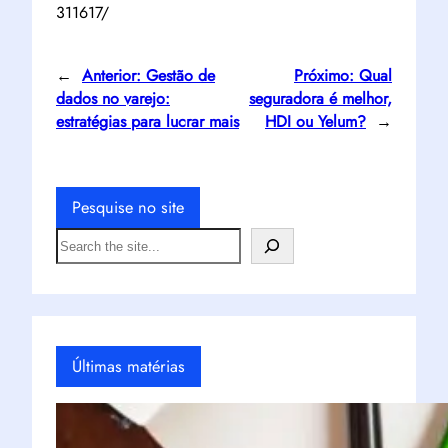
311617/
←
Anterior:
Gestão de
Próximo:
Qual
dados no varejo:
seguradora é melhor,
estratégias para lucrar mais
HDI ou Yelum?
→
Pesquise no site
S
e
a
r
c
h
Últimas matérias